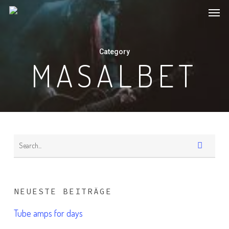
Menu
Skip
to
main
Category
content
MASALBET
NEUESTE BEITRÄGE
Tube amps for days