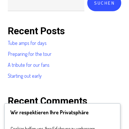
SUCHEN
Recent Posts
Tube amps for days
Preparing for the tour
A tribute for our fans
Starting out early
Recent Comments
Wir respektieren Ihre Privatsphäre
Es sind keine Kommentare vorhanden.
Cookies helfen uns, Ihre Erfahrung zu verbessern,